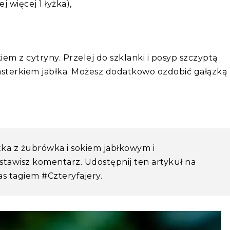
j więcej 1 łyżka),
em z cytryny. Przelej do szklanki i posyp szczyptą
sterkiem jabłka. Możesz dodatkowo ozdobić gałązką
otka z żubrówka i sokiem jabłkowym i
stawisz komentarz. Udostępnij ten artykuł na
s tagiem #Czteryfajery.