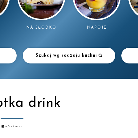
NAPOJE
NA SŁODKO
Szukaj wg rodzaju kuchni
otka drink
6/17/2022