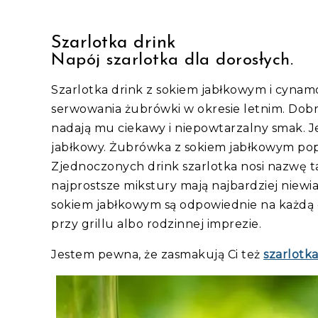
Szarlotka drink
Napój szarlotka dla dorosłych.
Szarlotka drink z sokiem jabłkowym i cyna
serwowania żubrówki w okresie letnim. Dob
nadają mu ciekawy i niepowtarzalny smak. J
jabłkowy. Żubrówka z sokiem jabłkowym pop
Zjednoczonych drink szarlotka nosi nazwę ta
najprostsze mikstury mają najbardziej niewi
sokiem jabłkowym są odpowiednie na każdą o
przy grillu albo rodzinnej imprezie.
Jestem pewna, że zasmakują Ci też
szarlotk