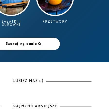
SAŁATKI I
PRZETWORY
SURÓWKI
Szukaj wg dania
LUBISZ NAS ;-)
NAJPOPULARNIEJSZE