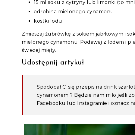
15 ml soku z cytryny lub limonki (to mnie
odrobina mielonego cynamonu
kostki lodu
Zmieszaj żubrówkę z sokiem jabłkowym i soki
mielonego cynamonu. Podawaj z lodem i pla
świeżej mięty.
Udostępnij artykuł
Spodobał Ci się przepis na drink szarl
cynamonem ? Będzie nam miło jeśli zo
Facebooku lub Instagramie i oznacz na