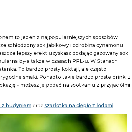
monem to jeden z najpopularniejszych sposobów
rze schłodzony sok jabłkowy i odrobina cynamonu
eszcze lepszy efekt uzyskasz dodając gazowany sok
ularna była także w czasach PRL-u. W Stanach
tanka. To bardzo prosty koktajl, ale często
arygodne smaki. Ponadto takie bardzo proste drinki z
kazję - możesz je podać na spotkaniu z przyjaciółmi
a z budyniem
oraz
szarlotka na ciepło z lodami
.