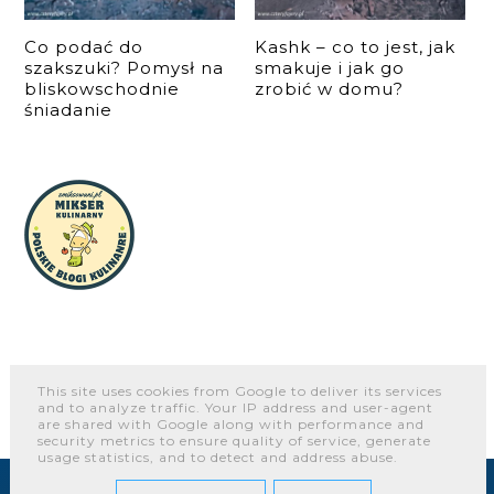
Co podać do
Kashk – co to jest, jak
szakszuki? Pomysł na
smakuje i jak go
bliskowschodnie
zrobić w domu?
śniadanie
This site uses cookies from Google to deliver its services
and to analyze traffic. Your IP address and user-agent
O NAS
WSPÓŁPRACA I KONTAKT
PORTFOLIO
are shared with Google along with performance and
security metrics to ensure quality of service, generate
usage statistics, and to detect and address abuse.
COPYRIGHT ©
CZTERY FAJERY - BLOG KULINARNY. PROSTE