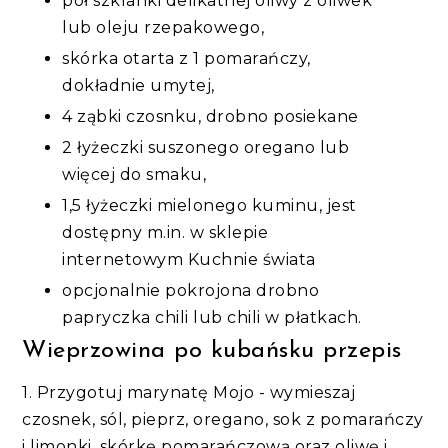
pół szklanki delikatnej oliwy z oliwek
lub oleju rzepakowego,
skórka otarta z 1 pomarańczy,
dokładnie umytej,
4 ząbki czosnku, drobno posiekane
2 łyżeczki suszonego oregano lub
więcej do smaku,
1,5 łyżeczki mielonego kuminu, jest
dostępny m.in. w sklepie
internetowym Kuchnie świata
opcjonalnie pokrojona drobno
papryczka chili lub chili w płatkach.
Wieprzowina po kubańsku przepis
1. Przygotuj marynatę Mojo - wymieszaj
czosnek, sól, pieprz, oregano, sok z pomarańczy
i limonki, skórkę pomarańczową oraz oliwę i