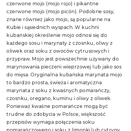
czerwone mojo (mojo rojo) i pikantne
czerwone mojo (mojo picón). Podobne sosy,
znane również jako mojo, są popularne na
Kubie i sąsiednich wyspach. W kuchni
kubańskiej określenie mojo odnosi się do
każdego sosu i marynaty z czosnku, oliwy z
oliwek oraz soku z owoców cytrusowych i
przypraw. Mojo jest powszechnie używany do
marynowania pieczeni wieprzowej lub jako sos
do mięsa. Oryginalna kubańska marynata mojo
to bardzo prosta, świeża i aromatyczna
marynata z soku z kwaśnych pomarańczy,
czosnku, oregano, kuminu i oliwy z oliwek.
Ponieważ kwaśne pomarańcze mogą być
trudne do zdobycia w Polsce, większość
przepisów wymaga połączenia soku
pomarańczowego i soku z limonki lub cytryny.