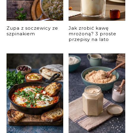
Zupa z soczewicy ze
Jak zrobić kawę
szpinakiem
mrożoną? 3 proste
przepisy na lato