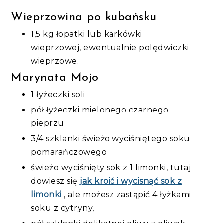
Wieprzowina po kubańsku
1,5 kg łopatki lub karkówki
wieprzowej, ewentualnie polędwiczki
wieprzowe.
Marynata Mojo
1 łyżeczki soli
pół łyżeczki mielonego czarnego
pieprzu
3/4 szklanki świeżo wyciśniętego soku
pomarańczowego
świeżo wyciśnięty sok z 1 limonki, tutaj
dowiesz się
jak kroić i wycisnąć sok z
limonki
, ale możesz zastąpić 4 łyżkami
soku z cytryny,