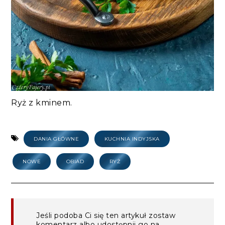
Ryż z kminem.
DANIA GŁÓWNE
KUCHNIA INDYJSKA
NOWE
OBIAD
RYŻ
Jeśli podoba Ci się ten artykuł zostaw
komentarz albo udostępnij go na