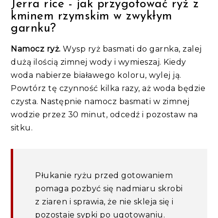
Jerra rice - jak przygotować ryż z
kminem rzymskim w zwykłym
garnku?
Namocz ryż.
Wysp ryż basmati do garnka, zalej
dużą ilością zimnej wody i wymieszaj. Kiedy
woda nabierze białawego koloru, wylej ją.
Powtórz tę czynność kilka razy, aż woda będzie
czysta. Następnie namocz basmati w zimnej
wodzie przez 30 minut, odcedź i pozostaw na
sitku.
Płukanie ryżu przed gotowaniem
pomaga pozbyć się nadmiaru skrobi
z ziaren i sprawia, że nie skleja się i
pozostaje sypki po ugotowaniu.