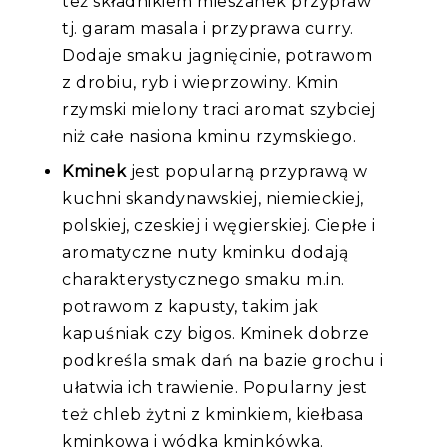
też składnikiem mieszanek przypraw
tj. garam masala i przyprawa curry.
Dodaje smaku jagnięcinie, potrawom
z drobiu, ryb i wieprzowiny. Kmin
rzymski mielony traci aromat szybciej
niż całe nasiona kminu rzymskiego.
Kminek
jest popularną przyprawą w
kuchni skandynawskiej, niemieckiej,
polskiej, czeskiej i węgierskiej. Ciepłe i
aromatyczne nuty kminku dodają
charakterystycznego smaku m.in.
potrawom z kapusty, takim jak
kapuśniak czy bigos. Kminek dobrze
podkreśla smak dań na bazie grochu i
ułatwia ich trawienie. Popularny jest
też chleb żytni z kminkiem, kiełbasa
kminkowa i wódka kminkówka.