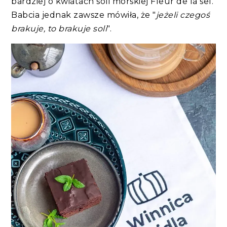
bardziej o kwiatach soli morskiej Fleur de la sel.
Babcia jednak zawsze mówiła, że "
jeżeli czegoś
brakuje, to brakuje soli
".