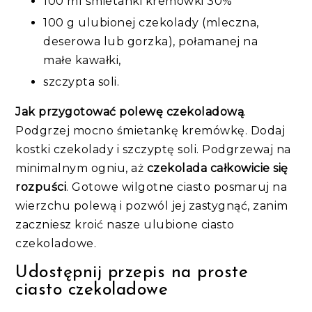
100 ml śmietanki kremówki 30%
100 g ulubionej czekolady (mleczna,
deserowa lub gorzka), połamanej na
małe kawałki,
szczypta soli.
Jak przygotować polewę czekoladową
.
Podgrzej mocno śmietankę kremówkę. Dodaj
kostki czekolady i szczyptę soli. Podgrzewaj na
minimalnym ogniu, aż
czekolada całkowicie się
rozpuści
. Gotowe wilgotne ciasto posmaruj na
wierzchu polewą i pozwól jej zastygnąć, zanim
zaczniesz kroić nasze ulubione ciasto
czekoladowe.
Udostępnij przepis na proste
ciasto czekoladowe