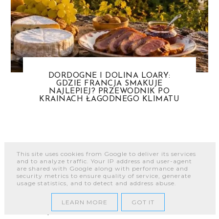
DORDOGNE I DOLINA LOARY:
GDZIE FRANCJA SMAKUJE
NAJLEPIEJ? PRZEWODNIK PO
KRAINACH ŁAGODNEGO KLIMATU
KOMENTARZE
This site uses cookies from Google to deliver its services
and to analyze traffic. Your IP address and user-agent
are shared with Google along with performance and
security metrics to ensure quality of service, generate
ANNA
31 PAŹDZIERNIKA 2024 10:13
usage statistics, and to detect and address abuse.
Ciasto wygląda pysznie! Idealne do kawy.
:)
LEARN MORE
GOT IT
Odpowiedz