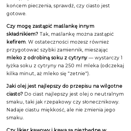
końcem pieczenia, sprawdź, czy ciasto jest
gotowe.
Czy mogę zastąpić maślankę innym
składnikiem?
Tak, maślankę można zastąpić
kefirem
. W ostateczności możesz również
przygotować szybki zamiennik, mieszając
mleko z odrobiną soku z cytryny
— wystarczy 1
łyżka soku z cytryny na 250 ml mleka (odczekaj
kilka minut, aż mleko się "zetnie").
Jaki olej jest najlepszy do przepisu na wilgotne
ciasto?
Do ciast najlepszy jest olej o neutralnym
smaku, taki jak rzepakowy czy słonecznikowy.
Nadaje ciastu miękkość, ale nie zmienia jego
smaku.
Czy likier kawowy i kawa są niezbędne w