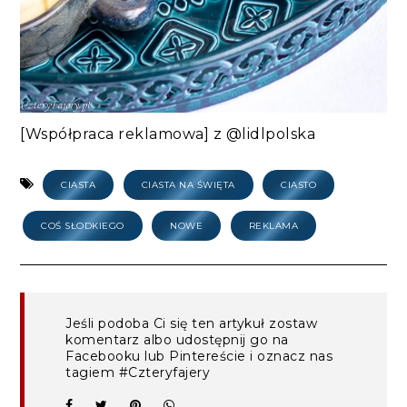
[Współpraca reklamowa] z @lidlpolska
CIASTA
CIASTA NA ŚWIĘTA
CIASTO
COŚ SŁODKIEGO
NOWE
REKLAMA
Jeśli podoba Ci się ten artykuł zostaw
komentarz albo udostępnij go na
Facebooku lub Pintereście i oznacz nas
tagiem #Czteryfajery