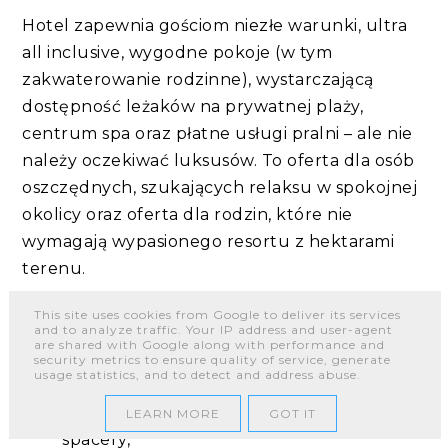
Hotel zapewnia gościom niezłe warunki, ultra
all inclusive, wygodne pokoje (w tym
zakwaterowanie rodzinne), wystarczającą
dostępność leżaków na prywatnej plaży,
centrum spa oraz płatne usługi pralni – ale nie
należy oczekiwać luksusów. To oferta dla osób
oszczędnych, szukających relaksu w spokojnej
okolicy oraz oferta dla rodzin, które nie
wymagają wypasionego resortu z hektarami
terenu.
Polecamy hotel Port River nad SPA
This site uses cookies from Google to deliver its services
and to analyze traffic. Your IP address and user-agent
are shared with Google along with performance and
rodzinom z dziećmi,
security metrics to ensure quality of service, generate
usage statistics, and to detect and address abuse.
parom ceniącym spokojną okolicę,
wygodny dostęp do plaży i długie
LEARN MORE
GOT IT
spacery,