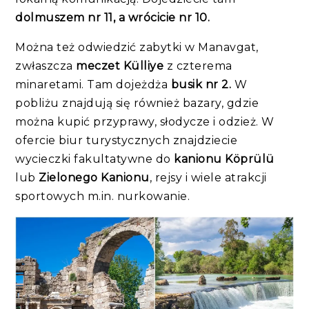
dolmuszem nr 11, a wrócicie nr 10.
Można też odwiedzić zabytki w Manavgat,
zwłaszcza
meczet Külliye
z czterema
minaretami. Tam dojeżdża
busik nr 2.
W
pobliżu znajdują się również bazary, gdzie
można kupić przyprawy, słodycze i odzież. W
ofercie biur turystycznych znajdziecie
wycieczki fakultatywne do
kanionu Köprülü
lub
Zielonego Kanionu
, rejsy i wiele atrakcji
sportowych m.in. nurkowanie.