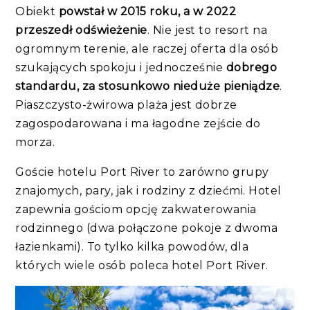
Obiekt
powstał w 2015 roku, a w 2022
przeszedł odświeżenie
. Nie jest to resort na
ogromnym terenie, ale raczej oferta dla osób
szukających spokoju i jednocześnie
dobrego
standardu, za stosunkowo nieduże pieniądze
.
Piaszczysto-żwirowa plaża jest dobrze
zagospodarowana i ma łagodne zejście do
morza.
Goście hotelu Port River to zarówno grupy
znajomych, pary, jak i rodziny z dziećmi. Hotel
zapewnia gościom opcję zakwaterowania
rodzinnego (dwa połączone pokoje z dwoma
łazienkami). To tylko kilka powodów, dla
których wiele osób poleca hotel Port River.