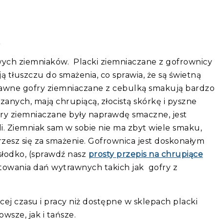
.
wych ziemniaków. Placki ziemniaczane z gofrownicy
ą tłuszczu do smażenia, co sprawia, że są świetną
trawne gofry ziemniaczane z cebulką smakują bardzo
anych, mają chrupiącą, złocistą skórkę i pyszne
y ziemniaczane były naprawdę smaczne, jest
li. Ziemniak sam w sobie nie ma zbyt wiele smaku,
rzesz się za smażenie. Gofrownica jest doskonałym
słodko, (sprawdź nasz
prosty przepis na chrupiące
towania dań wytrawnych takich jak gofry z
j czasu i pracy niż dostępne w sklepach placki
wsze, jak i tańsze.