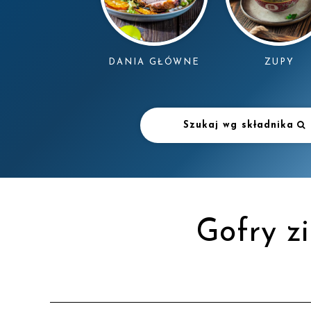
DANIA GŁÓWNE
ZUPY
Szukaj wg składnika
Gofry z