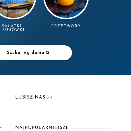
SAŁATKI I
PRZETWORY
SURÓWKI
Szukaj wg dania
LUBISZ NAS ;-)
NAJPOPULARNIEJSZE