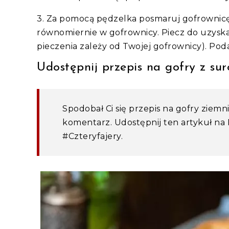
3. Za pomocą pędzelka posmaruj gofrownicę
równomiernie w gofrownicy. Piecz do uzyska
pieczenia zależy od Twojej gofrownicy). Po
Udostępnij przepis na gofry z su
Spodobał Ci się przepis na gofry ziemn
komentarz. Udostępnij ten artykuł na
#Czteryfajery.