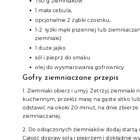
750 g ziemniaków
1 mała cebula,
opcjonalnie 2 ząbki czosnku,
1-2 łyżki mąki pszennej lub ziemniaczan
ziemniaki)
1 duże jajko
sól i pieprz do smaku
olej do wysmarowania gofrownicy
Gofry ziemniaczane przepis
1. Ziemniaki obierz i umyj. Zetrzyj ziemniak
kuchennym, przełóż masę na gęste sitko lub
odstawić na około 20 minut, na dnie zbierze 
ziemniaczanej.
2. Do odsączonych ziemniaków dodaj startą 
Całość dopraw solą i pieprzem i dokładnie wy