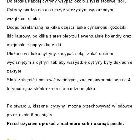
Do środka każdej cytryny wsypać około 1 łyżki stołowej soli.
Cytryny bardzo ciasno ułożyć w czystym wyparzonym
wrzątkiem słoiku
Dodać przełamaną na kilka części laskę cynamonu, goździki,
liść laurowy, po kilka ziaren pieprzu i ewentualnie kolendry oraz
opcjonalnie papryczkę chilii.
Ułożone w słoiku cytryny zasypać solą i zalać sokiem
wyciśniętym z cytryn, tak aby wszystkie cytryny były dokładnie
zakryte
Słoik zakręcić i postawić w ciepłym, zacienionym miejscu na 4-
5 tygodni, aż skórka zrobi się bardzo miękka.
Po otwarciu,
kiszone
cytryny można przechowywać w lodówce
przez około 6 miesięcy.
Przed użyciem
opłukać z
nadmiaru soli
i usunąć pestki.