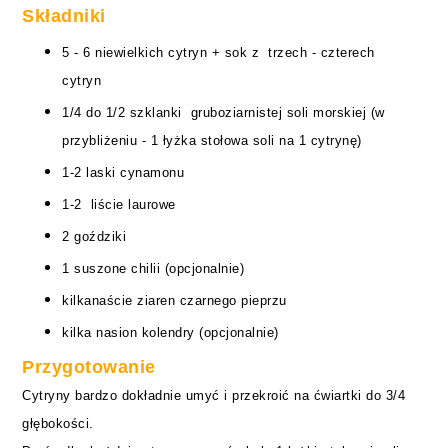
Składniki
5 - 6 niewielkich
cytryn
+ sok z trzech - czterech
cytryn
1/4 do 1/2 szklanki gruboziarnistej soli morskiej (w
przybliżeniu - 1 łyżka stołowa soli na 1 cytrynę)
1-2 laski cynamonu
1-2 liście laurowe
2 goździki
1 suszone chilii (opcjonalnie)
kilkanaście ziaren czarnego pieprzu
kilka nasion kolendry (opcjonalnie)
Przygotowanie
Cytryny bardzo dokładnie umyć i przekroić na ćwiartki do 3/4
głębokości.