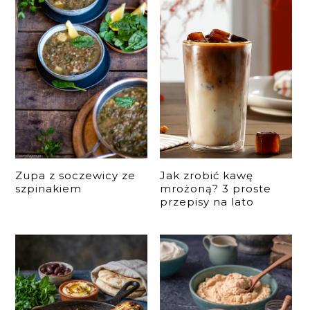
Zupa z soczewicy ze
Jak zrobić kawę
szpinakiem
mrożoną? 3 proste
przepisy na lato