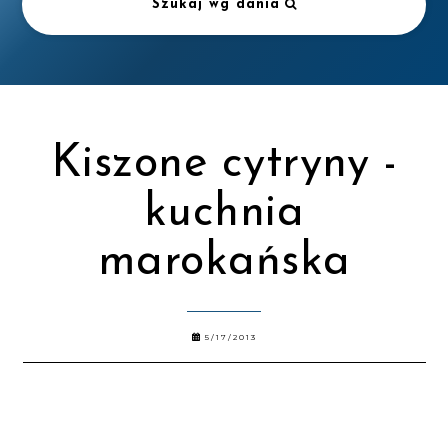
Szukaj wg dania
Kiszone cytryny -
kuchnia
marokańska
5/17/2013