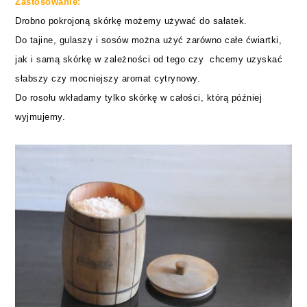
Zastosowanie:
D
robno
pokrojoną
skórkę możemy używać do
sałatek
.
Do
tajine
,
gulaszy
i sosów
można użyć zarówno całe ćwiartki,
jak i samą skórkę w zależności od tego czy
chcemy uzyskać
słabszy czy mocniejszy aromat cytrynowy.
Do rosołu wkładamy tylko skórkę w całości, którą później
wyjmujemy.