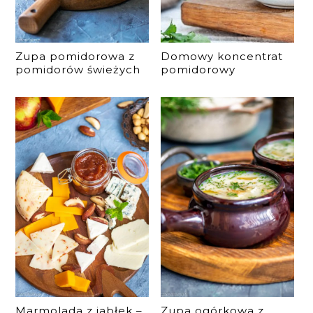
Zupa pomidorowa z
Domowy koncentrat
pomidorów świeżych
pomidorowy
Marmolada z jabłek –
Zupa ogórkowa z