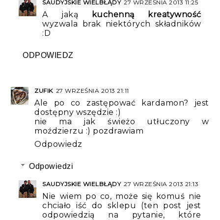
SAUDYJSKIE WIELBŁĄDY
27 WRZEŚNIA 2013 11:25
A jaką
kuchenną kreatywność
wyzwala brak niektórych składników
:D
ODPOWIEDZ
ZUFIK
27 WRZEŚNIA 2013 21:11
Ale po co zastępować kardamon? jest
dostępny wszędzie :)
nie ma jak świeżo utłuczony w
moździerzu :) pozdrawiam
Odpowiedz
Odpowiedzi
SAUDYJSKIE WIELBŁĄDY
27 WRZEŚNIA 2013 21:13
Nie wiem po co, może się komuś nie
chciało iść do sklepu (ten post jest
odpowiedzią na pytanie, które