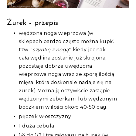
Żurek - przepis
wędzona noga wieprzowa (w
sklepach bardzo często można kupić
tzw. "
szynkę z nogą
", kiedy jednak
cała wędlina zostanie już skrojona,
pozostaje dobrze uwędzona
wieprzowa noga wraz ze sporą ilością
mięsa, która doskonale nadaje się na
żurek) Można ją oczywiście zastąpić
wędzonymi żeberkami lub wędzonym
boczkiem w ilości około 40-50 dag.
pęczek włoszczyzny
1 duża cebula
1/4 do 1/2 litra zakwasu na żurek (w