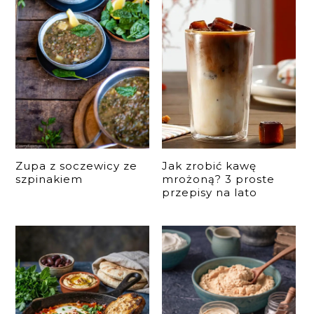
Zupa z soczewicy ze
Jak zrobić kawę
szpinakiem
mrożoną? 3 proste
przepisy na lato