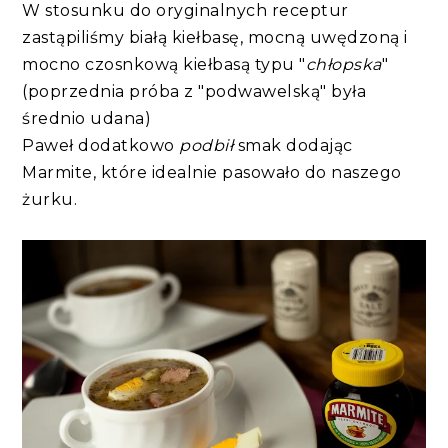
W stosunku do oryginalnych receptur
zastąpiliśmy białą kiełbasę, mocną uwędzoną i
mocno czosnkową kiełbasą typu "
chłopska
"
(poprzednia próba z "podwawelską" była
średnio udana)
Paweł dodatkowo
podbił
smak dodając
Marmite, które idealnie pasowało do naszego
żurku.