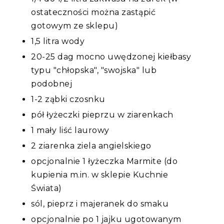
ostateczności można zastąpić
gotowym ze sklepu)
1,5 litra wody
20-25 dag mocno uwędzonej kiełbasy
typu "chłopska", "swojska" lub
podobnej
1-2 ząbki czosnku
pół łyżeczki pieprzu w ziarenkach
1 mały liść laurowy
2 ziarenka ziela angielskiego
opcjonalnie 1 łyżeczka Marmite (do
kupienia m.in. w sklepie Kuchnie
Świata)
sól, pieprz i majeranek do smaku
opcjonalnie po 1 jajku ugotowanym