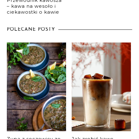
Przewodnik kawosza
– kawa na wesoło i
ciekawostki o kawie
POLECANE POSTY
Zupa z soczewicy ze
Jak zrobić kawę