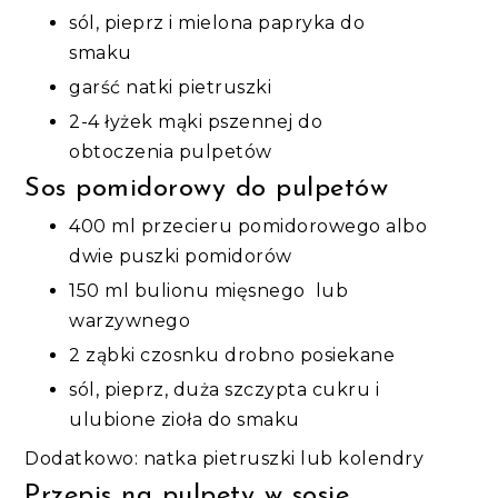
sól, pieprz i mielona papryka do
smaku
garść natki pietruszki
2-4 łyżek mąki pszennej do
obtoczenia pulpetów
Sos pomidorowy do pulpetów
400 ml przecieru pomidorowego albo
dwie puszki pomidorów
150 ml bulionu mięsnego lub
warzywnego
2 ząbki czosnku drobno posiekane
sól, pieprz, duża szczypta cukru i
ulubione zioła do smaku
Dodatkowo: natka pietruszki lub kolendry
Przepis na pulpety w sosie