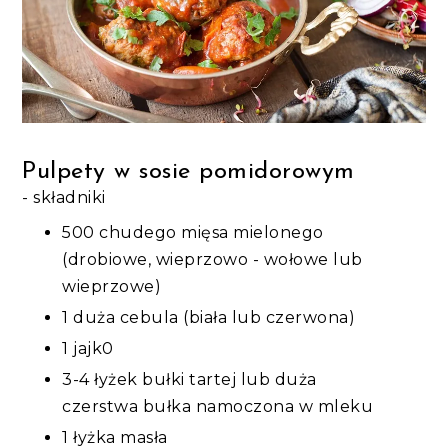
Pulpety w sosie pomidorowym
- składniki
500 chudego mięsa mielonego
(drobiowe, wieprzowo - wołowe lub
wieprzowe)
1 duża cebula (biała lub czerwona)
1 jajk0
3-4 łyżek bułki tartej lub duża
czerstwa bułka namoczona w mleku
1 łyżka masła