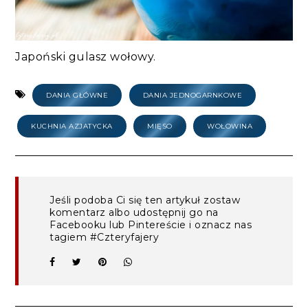
Japoński gulasz wołowy.
DANIA GŁÓWNE
DANIA JEDNOGARNKOWE
KUCHNIA AZJATYCKA
MIĘSO
WOŁOWINA
Jeśli podoba Ci się ten artykuł zostaw
komentarz albo udostępnij go na
Facebooku lub Pintereście i oznacz nas
tagiem #Czteryfajery