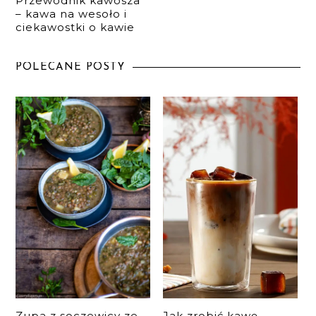
Przewodnik kawosza
– kawa na wesoło i
ciekawostki o kawie
POLECANE POSTY
Zupa z soczewicy ze
Jak zrobić kawę