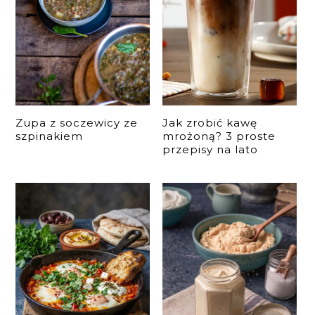
Zupa z soczewicy ze
Jak zrobić kawę
szpinakiem
mrożoną? 3 proste
przepisy na lato