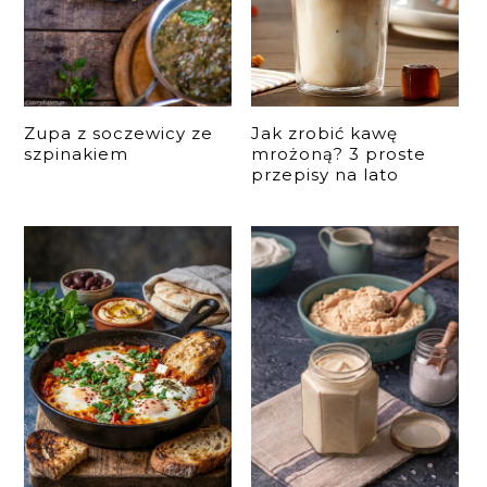
Zupa z soczewicy ze
Jak zrobić kawę
szpinakiem
mrożoną? 3 proste
przepisy na lato