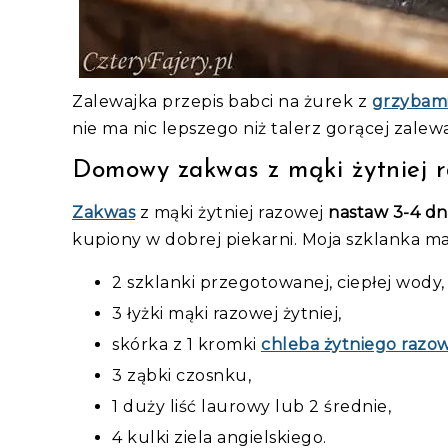
Zalewajka przepis babci na żurek z
grzybam
nie ma nic lepszego niż talerz gorącej zalewa
Domowy zakwas z mąki żytniej 
Zakwas
z mąki żytniej razowej
nastaw 3-4 dn
kupiony w dobrej piekarni. Moja szklanka m
2 szklanki przegotowanej, ciepłej wody,
3 łyżki mąki razowej żytniej,
skórka z 1 kromki
chleba żytniego razo
3 ząbki czosnku,
1 duży liść laurowy lub 2 średnie,
4 kulki ziela angielskiego.