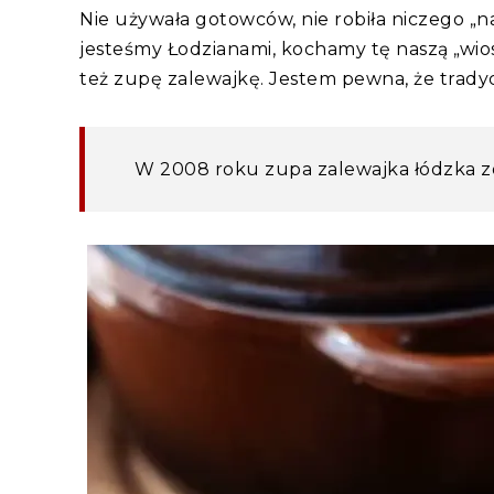
Nie używała gotowców, nie robiła niczego „na
jesteśmy Łodzianami, kochamy tę naszą „wios
też zupę zalewajkę. Jestem pewna, że trady
W 2008 roku zupa zalewajka łódzka zo