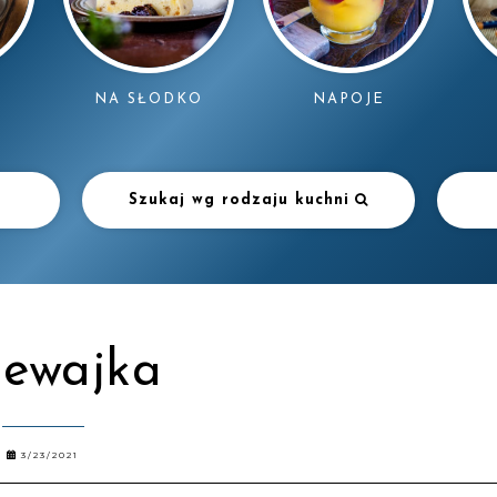
NAPOJE
NA SŁODKO
Szukaj wg rodzaju kuchni
lewajka
3/23/2021