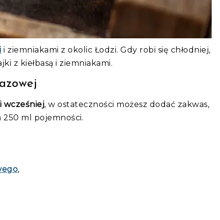
i
i ziemniakami z okolic Łodzi. Gdy robi się chłodniej,
jki z kiełbasą i ziemniakami.
razowej
i wcześniej
, w ostateczności możesz dodać zakwas,
a 250 ml pojemności.
wego
,