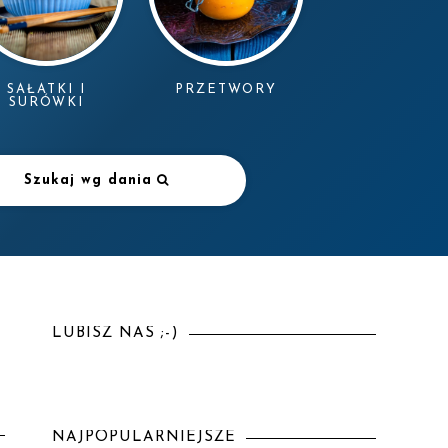
SAŁATKI I
PRZETWORY
SURÓWKI
Szukaj wg dania
LUBISZ NAS ;-)
NAJPOPULARNIEJSZE