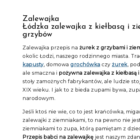
Zalewajka
Łódzka zalewajka z kiełbasą i 
grzybów
Zalewajka przepis na
żurek z grzybami i zie
okolic Łodzi, naszego rodzinnego miasta. Tra
kapusty
, domowa
grochówka
czy
żurek
, po
ale smaczna i
pożywna zalewajka z kiełbasą 
stoły zamożnych fabrykantów, ale ludzie stoją
XIX wieku. I jak to z bieda zupami bywa, z
narodowym.
Jeśli ktoś nie wie, co to jest krańcówka, miga
zalewajki z ziemniakami, to na pewno nie je
ziemniakami to zupa, którą pamiętam z dziec
Przepis babci na zalewajkę
jest naszym zdan