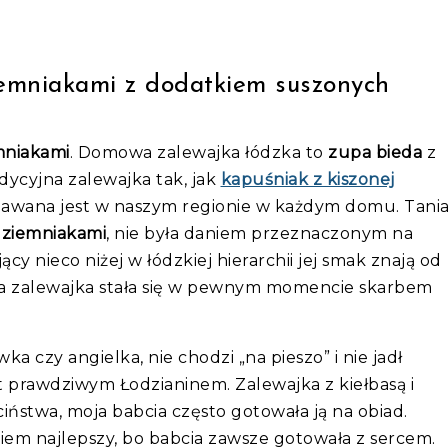
ziemniakami z dodatkiem suszonych
mniakami
. Domowa zalewajka łódzka to
zupa bieda
z
dycyjna zalewajka tak, jak
kapuśniak z kiszonej
dawana jest w naszym regionie w każdym domu. Tania
i ziemniakami
, nie była daniem przeznaczonym na
cy nieco niżej w łódzkiej hierarchii jej smak znają od
upa zalewajka stała się w pewnym momencie skarbem
wka czy angielka, nie chodzi „na pieszo” i nie jadł
st prawdziwym Łodzianinem. Zalewajka z kiełbasą i
iństwa, moja babcia często gotowała ją na obiad.
iem najlepszy, bo babcia zawsze gotowała z sercem.