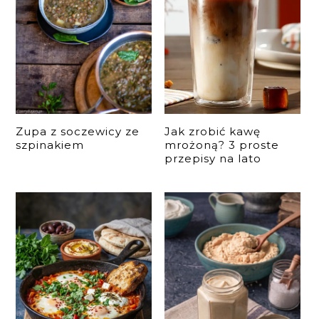
Zupa z soczewicy ze
Jak zrobić kawę
szpinakiem
mrożoną? 3 proste
przepisy na lato