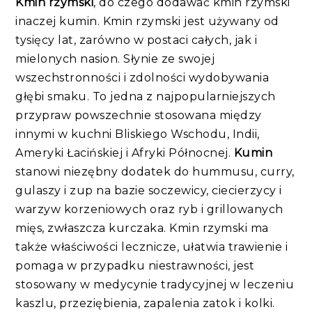
Kmin rzymski
, do czego dodawać kmin rzymski
inaczej kumin. Kmin rzymski jest używany od
tysięcy lat, zarówno w postaci całych, jak i
mielonych nasion. Słynie ze swojej
wszechstronności i zdolności wydobywania
głębi smaku. To jedna z najpopularniejszych
przypraw powszechnie stosowana między
innymi w kuchni Bliskiego Wschodu, Indii,
Ameryki Łacińskiej i Afryki Północnej.
Kumin
stanowi niezębny dodatek do hummusu, curry,
gulaszy i zup na bazie soczewicy, ciecierzycy i
warzyw korzeniowych oraz ryb i grillowanych
mięs, zwłaszcza kurczaka. Kmin rzymski ma
także właściwości lecznicze, ułatwia trawienie i
pomaga w przypadku niestrawności, jest
stosowany w medycynie tradycyjnej w leczeniu
kaszlu, przeziębienia, zapalenia zatok i kolki.