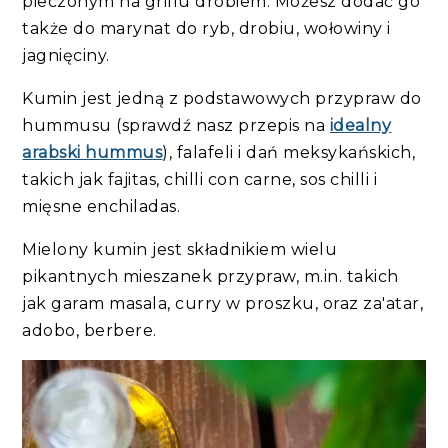
pieczonym na grillu drobiem. Możesz dodać go
także do marynat do ryb, drobiu, wołowiny i
jagnięciny.
Kumin jest jedną z podstawowych przypraw do
hummusu (sprawdź nasz przepis na
idealny
arabski hummus
), falafeli i dań meksykańskich,
takich jak fajitas, chilli con carne, sos chilli i
mięsne enchiladas.
Mielony kumin jest składnikiem wielu
pikantnych mieszanek przypraw, m.in. takich
jak garam masala, curry w proszku, oraz za'atar,
adobo, berbere.