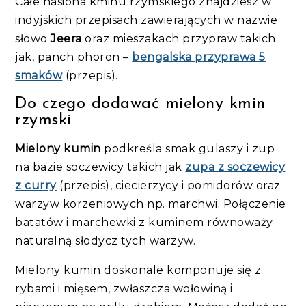
Całe nasiona kminu rzymskiego znajdziesz w
indyjskich przepisach zawierających w nazwie
słowo
Jeera
oraz mieszakach przypraw takich
jak, panch phoron –
bengalska przyprawa 5
smaków
(przepis).
Do czego dodawać mielony kmin
rzymski
Mielony kumin
podkreśla smak gulaszy i zup
na bazie soczewicy takich jak
zupa z soczewicy
z curry
(przepis), ciecierzycy i pomidorów oraz
warzyw korzeniowych np. marchwi. Połączenie
batatów i marchewki z kuminem równoważy
naturalną słodycz tych warzyw.
Mielony kumin doskonale komponuje się z
rybami i mięsem, zwłaszcza wołowiną i