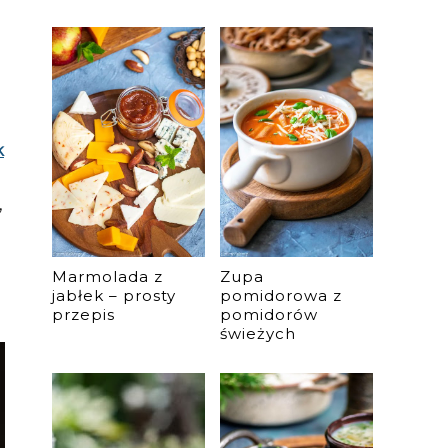
k
,
Marmolada z
Zupa
jabłek – prosty
pomidorowa z
przepis
pomidorów
świeżych