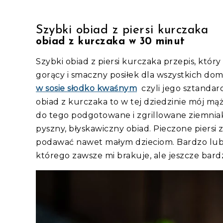
Szybki obiad z piersi kurczaka
obiad z kurczaka w 30 minut
Szybki obiad z piersi kurczaka przepis, któ
gorący i smaczny posiłek dla wszystkich do
w sosie słodko kwaśnym
czyli jego sztandaro
obiad z kurczaka to w tej dziedzinie mój mąż
do tego podgotowane i zgrillowane ziemniak
pyszny, błyskawiczny obiad. Pieczone piers
podawać nawet małym dzieciom. Bardzo lubię 
którego zawsze mi brakuje, ale jeszcze bardz