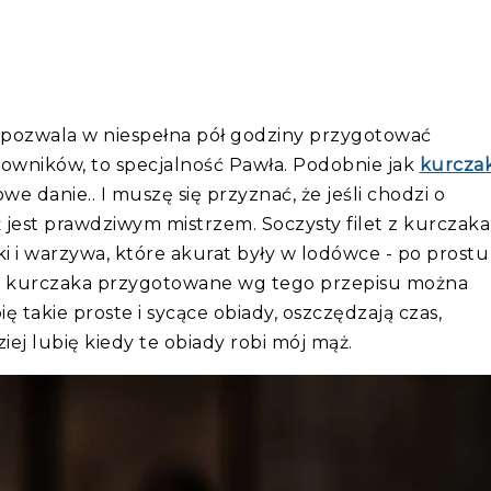
ry pozwala w niespełna pół godziny przygotować
mowników, to specjalność Pawła. Podobnie jak
kurcza
we danie.. I muszę się przyznać, że jeśli chodzi o
 jest prawdziwym mistrzem. Soczysty filet z kurczaka
i i warzywa, które akurat były w lodówce - po prostu
i z kurczaka przygotowane wg tego przepisu można
takie proste i sycące obiady, oszczędzają czas,
iej lubię kiedy te obiady robi mój mąż.