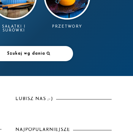
SAŁATKI I
PRZETWORY
SURÓWKI
Szukaj wg dania
LUBISZ NAS ;-)
NAJPOPULARNIEJSZE