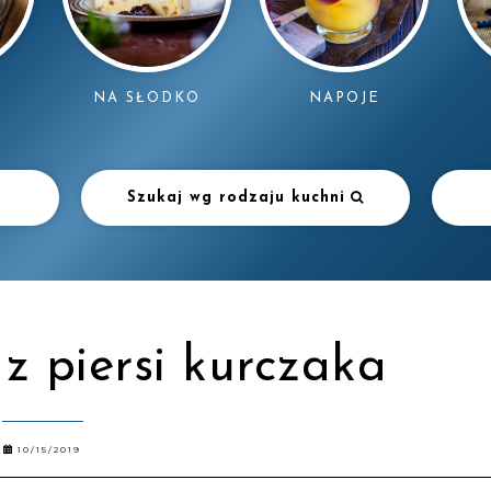
NAPOJE
NA SŁODKO
Szukaj wg rodzaju kuchni
z piersi kurczaka
10/15/2019