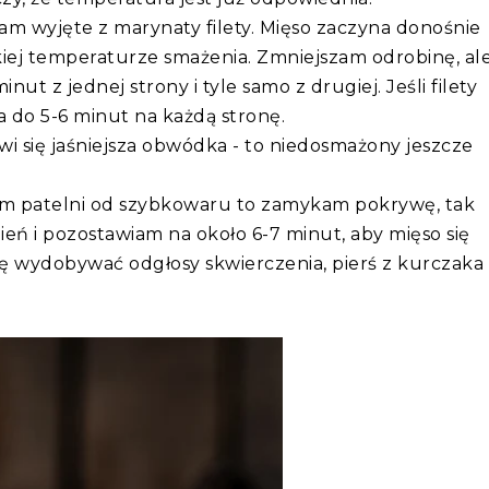
m wyjęte z marynaty filety. Mięso zaczyna donośnie
okiej temperaturze smażenia. Zmniejszam odrobinę, al
ut z jednej strony i tyle samo z drugiej. Jeśli filety
 do 5-6 minut na każdą stronę.
wi się jaśniejsza obwódka - to niedosmażony jeszcze
am patelni od szybkowaru to zamykam pokrywę, tak
ń i pozostawiam na około 6-7 minut, aby mięso się
ię wydobywać odgłosy skwierczenia, pierś z kurczaka