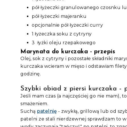
pół łyżeczki granulowanego czosnku l
pół łyżeczki majeranku
opcjonalnie pół łyżeczki curry
1 łyżeczka soku z cytryny
3 łyżki oleju rzepakowego
Marynata do kurczaka - przepis
Olej, sok z cytryny i pozostałe składniki ma
kurczaka wcieram w mięso i odstawiam filety
godzinę.
Szybki obiad z piersi kurczaka - 
Jeśli mam czas (a najczęściej go nie mam), t
smażeniem.
Suchą
patelnię
- zwykłą, grillową lub od 
patelni ze stali nierdzewnej sprawdzam to w 
wody zaczynają "tańczyć" po patelni, to znac