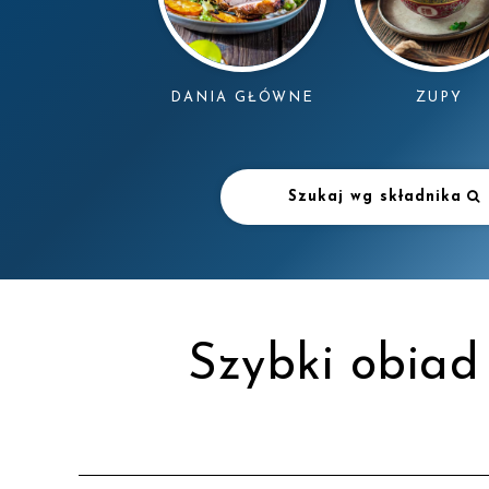
DANIA GŁÓWNE
ZUPY
Szukaj wg składnika
Szybki obiad 