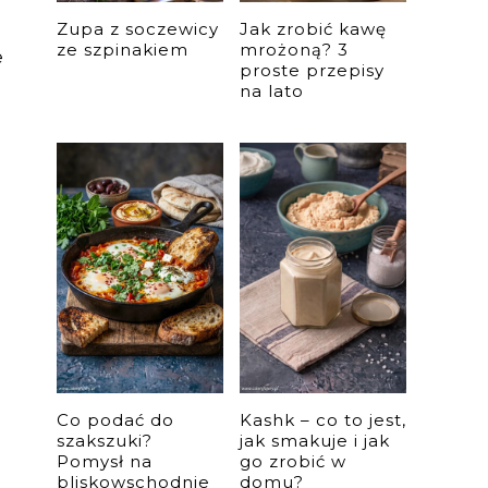
Zupa z soczewicy
Jak zrobić kawę
ze szpinakiem
mrożoną? 3
e
proste przepisy
na lato
Co podać do
Kashk – co to jest,
szakszuki?
jak smakuje i jak
Pomysł na
go zrobić w
bliskowschodnie
domu?