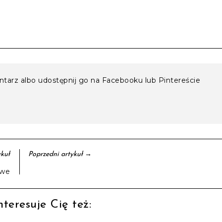
entarz albo udostępnij go na Facebooku lub Pintereście
→
kuł
Poprzedni artykuł
owe
teresuje Cię też: