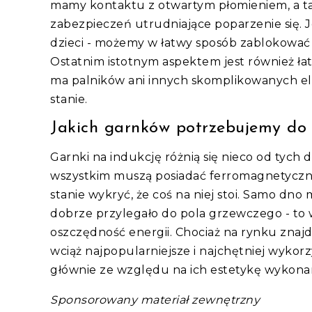
mamy kontaktu z otwartym płomieniem, a ta
zabezpieczeń utrudniające poparzenie się. J
dzieci - możemy w łatwy sposób zablokować p
Ostatnim istotnym aspektem jest również ła
ma palników ani innych skomplikowanych el
stanie.
Jakich garnków potrzebujemy do 
Garnki na indukcję różnią się nieco od tyc
wszystkim muszą posiadać ferromagnetyczne 
stanie wykryć, że coś na niej stoi. Samo dno 
dobrze przylegało do pola grzewczego - to w
oszczędność energii. Chociaż na rynku znaj
wciąż najpopularniejsze i najchętniej wykorz
głównie ze względu na ich estetykę wykonan
Sponsorowany materiał zewnętrzny