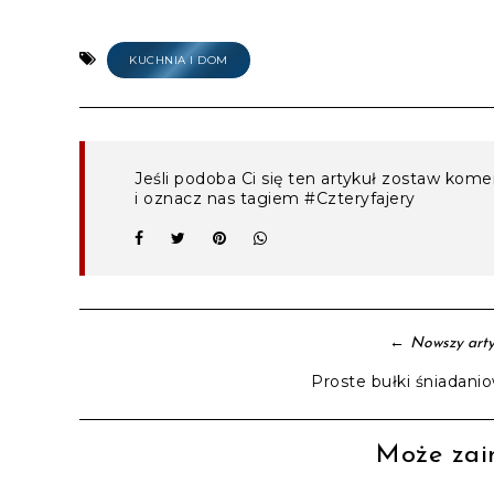
KUCHNIA I DOM
Jeśli podoba Ci się ten artykuł zostaw kom
i oznacz nas tagiem #Czteryfajery
←
Nowszy arty
Proste bułki śniadani
Może zain