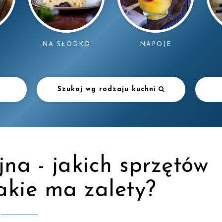
NAPOJE
NA SŁODKO
Szukaj wg rodzaju kuchni
na - jakich sprzętów
akie ma zalety?