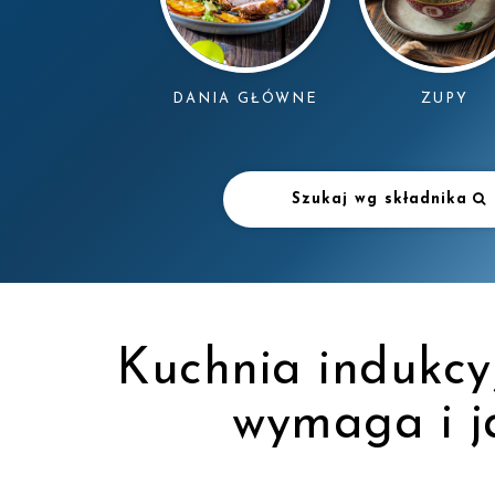
DANIA GŁÓWNE
ZUPY
Szukaj wg składnika
Kuchnia indukcyj
wymaga i j