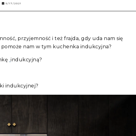
5/17/2021
ność, przyjemność i też frajda, gdy uda nam się
ób pomoże nam w tym kuchenka indukcyjna?
enkę
indukcyjną?
ki indukcyjnej?