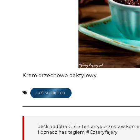
Krem orzechowo daktylowy
COŚ SŁODKIEGO
Jeśli podoba Ci się ten artykuł zostaw kom
i oznacz nas tagiem #Czteryfajery