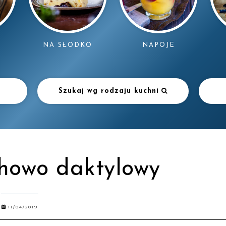
NAPOJE
NA SŁODKO
Szukaj wg rodzaju kuchni
howo daktylowy
11/04/2019