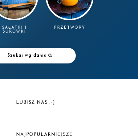
SAŁATKI I
PRZETWORY
SURÓWKI
Szukaj wg dania
LUBISZ NAS ;-)
NAJPOPULARNIEJSZE