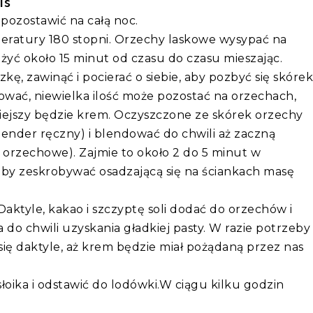
is
 pozostawić na całą noc.
eratury 180 stopni. Orzechy laskowe wysypać na
żyć około 15 minut od czasu do czasu mieszając.
, zawinąć i pocierać o siebie, aby pozbyć się skórek
ować, niewielka ilość może pozostać na orzechach,
iejszy będzie krem. Oczyszczone ze skórek orzechy
blender ręczny) i blendować do chwili aż zaczną
 orzechowe). Zajmie to około 2 do 5 minut w
eby zeskrobywać osadzającą się na ściankach masę
aktyle, kakao i szczyptę soli dodać do orzechów i
o chwili uzyskania gładkiej pasty. W razie potrzeby
ę daktyle, aż krem będzie miał pożądaną przez nas
oika i odstawić do lodówki.W ciągu kilku godzin