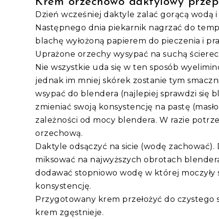
Krem orzechowo daktylowy przep
Dzień wcześniej daktyle zalać gorącą wodą i
Następnego dnia piekarnik nagrzać do temp
blachę wyłożoną papierem do pieczenia i pra
Uprażone orzechy wysypać na suchą ściereczkę
Nie wszystkie uda się w ten sposób wyelimin
jednak im mniej skórek zostanie tym smaczn
wsypać do blendera (najlepiej sprawdzi się 
zmieniać swoją konsystencję na pastę (masło
zależności od mocy blendera. W razie potrz
orzechową.
Daktyle odsączyć na sicie (wodę zachować). D
miksować na najwyższych obrotach blendera d
dodawać stopniowo wodę w której moczyły si
konsystencję.
Przygotowany krem przełożyć do czystego sł
krem zgęstnieje.