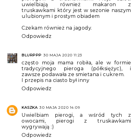
uwielbiają również makaron z
truskawkami który jest w sezonie naszym
ulubionym i prostym obiadem
Czekam również na jagody.
Odpowiedz
BLURPPP
30 MAJA 2020 11:23
często moja mama robiła, ale w formie
tradycyjnego pieroga (półksiężyc), i
zawsze podawała ze smietana i cukrem.
I przepis na ciasto był inny
Odpowiedz
KASZKA
30 MAJA 2020 14:09
Uwielbiam pierogi, a wśród tych z
owocami, pierogi z truskawkami
wygrywają :)
Odpowiedz