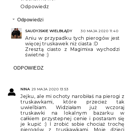
Odpowiedz
Odpowiedzi
SAUDYJSKIE WIELBŁĄDY
30 MAJA 2020 11:40
Aniu w przypadku tych pierogów jest
więcej truskawek niż ciasta :D
Zresztą ciasto z Magimixa wychodzi
świetne :)
ODPOWIEDZ
NINA
29 MAJA 2020 13:53
Jejku, ale mi ochoty narobiłaś na pierogi z
truskawkami, które przecież tak
uwielbiam. Widziałam już wczoraj
truskawki na lokalnym bazarku w
całkiem przystepnej cenie i postaram się
je kupić :) I zrobić sobie chociaż trochę
pierogów z truskawkami. Moje dzieci