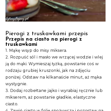
Pierogi z truskawkami przepis
Przepis na ciasto na pierogi z
truskawkami
1. Mąkę wsyp do misy miksera.
2. Rozpuść sól i masło we wrzącej wodzie i wlej
ją do mąki. Wymieszaj łyżką, powstanie coś w
rodzaju grubiej kruszonki, jak na zdjęciu
poniżej. Odstaw na kilkanaście minut, aż mąka
wystygnie.
3. Dodaj rozbełtane jajko i wyrabiaj ręcznie lub
mikserem, aż powstanie gładkie, elastyczne
ciasto.
4. Zawiń ciasto w folię spożywczą i pozostaw na