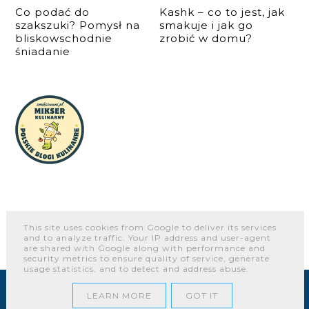
Co podać do
Kashk – co to jest, jak
szakszuki? Pomysł na
smakuje i jak go
bliskowschodnie
zrobić w domu?
śniadanie
This site uses cookies from Google to deliver its services
and to analyze traffic. Your IP address and user-agent
O NAS
WSPÓŁPRACA I KONTAKT
PORTFOLIO
are shared with Google along with performance and
security metrics to ensure quality of service, generate
usage statistics, and to detect and address abuse.
COPYRIGHT ©
CZTERY FAJERY - BLOG KULINARNY. PROSTE
PRZEPISY DLA KAŻDEGO.
LEARN MORE
GOT IT
BLOG DESIGN:
KAROGRAFIA.PL