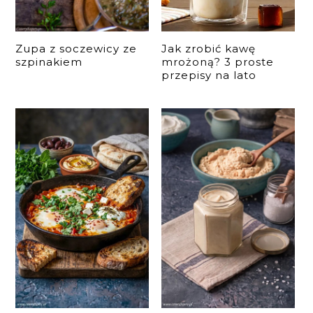
Zupa z soczewicy ze
Jak zrobić kawę
szpinakiem
mrożoną? 3 proste
przepisy na lato