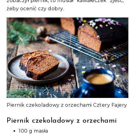
zobaczył piernik, to musiał "kawałeczek" zjeść,
żeby ocenić czy dobry.
Piernik czekoladowy z orzechami Cztery Fajery
Piernik czekoladowy z orzechami
100 g masła