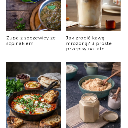
Zupa z soczewicy ze
Jak zrobić kawę
szpinakiem
mrożoną? 3 proste
przepisy na lato