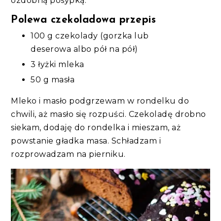
ozdobną posypką.
Polewa czekoladowa przepis
100 g czekolady (gorzka lub
deserowa albo pół na pół)
3 łyżki mleka
50 g masła
Mleko i masło podgrzewam w rondelku do
chwili, aż masło się rozpuści. Czekoladę drobno
siekam, dodaję do rondelka i mieszam, aż
powstanie gładka masa. Schładzam i
rozprowadzam na pierniku.