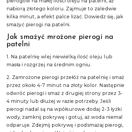
pierogów na małej ilości oleju na patelni, aż
nabiorą złotego koloru. Zajmuje to zaledwie
kilka minut, a efekt palce lizać. Dowiedz się, jak
smażyć pierogi na patelni.
Jak smażyć mrożone pierogi na
patelni
1. Na patelnię wlej niewielką ilość oleju lub
masła i rozgrzej na średnim ogniu.
2. Zamrożone pierogi przełóż na patelnię i smaż
przez około 4-7 minut na złoty kolor. Następnie
odwróć pierogi i smaż z drugiej strony przez 3-
4 minuty lub dłużej w razie potrzeby. Jeśli
pierogi nadal są na wpółsurowe dodaj 2-3 łyżki
wody, zamknij pokrywę i gotuj, aż woda niemal
odparuje. Zdejmij pokrywę i podsmażaj pierogi,