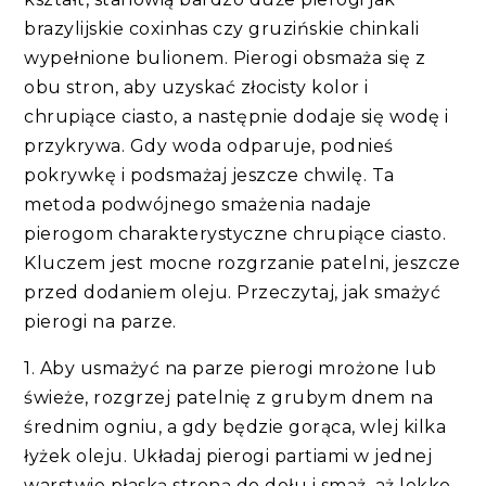
brazylijskie coxinhas czy gruzińskie chinkali
wypełnione bulionem. Pierogi obsmaża się z
obu stron, aby uzyskać złocisty kolor i
chrupiące ciasto, a następnie dodaje się wodę i
przykrywa. Gdy woda odparuje, podnieś
pokrywkę i podsmażaj jeszcze chwilę. Ta
metoda podwójnego smażenia nadaje
pierogom charakterystyczne chrupiące ciasto.
Kluczem jest mocne rozgrzanie patelni, jeszcze
przed dodaniem oleju. Przeczytaj, jak smażyć
pierogi na parze.
1. Aby usmażyć na parze pierogi mrożone lub
świeże, rozgrzej patelnię z grubym dnem na
średnim ogniu, a gdy będzie gorąca, wlej kilka
łyżek oleju. Układaj pierogi partiami w jednej
warstwie płaską stroną do dołu i smaż, aż lekko