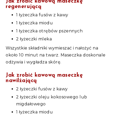
Jak zrobić kawową maseczkę
regenerującą
1 łyżeczka fusów z kawy
1 łyżeczka miodu
1 łyżeczka otrębów pszennych
2 łyżeczki mleka
Wszystkie składniki wymieszać i nałożyć na
około 10 minut na twarz. Maseczka doskonale
odżywia i wygładza skórę.
Jak zrobić kawową maseczkę
nawilżającą
2 łyżeczki fusów z kawy
2 łyżeczki oleju kokosowego lub
migdałowego
1 łyżeczka miodu