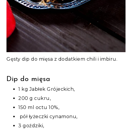
Gęsty dip do mięsa z dodatkiem chili i imbiru.
Dip do mięsa
1 kg Jabłek Grójeckich,
200 g cukru,
150 ml octu 10%,
pół łyżeczki cynamonu,
3 goździki,