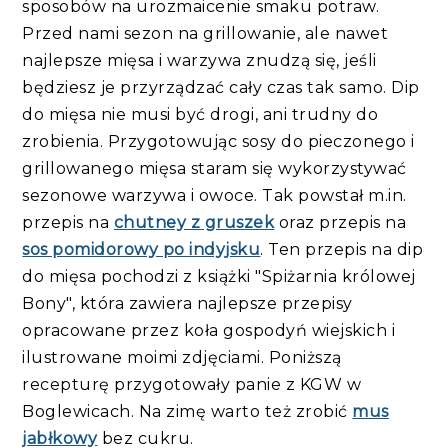
sposobów na urozmaicenie smaku potraw.
Przed nami sezon na grillowanie, ale nawet
najlepsze mięsa i warzywa znudzą się, jeśli
będziesz je przyrządzać cały czas tak samo. Dip
do mięsa nie musi być drogi, ani trudny do
zrobienia. Przygotowując sosy do pieczonego i
grillowanego mięsa staram się wykorzystywać
sezonowe warzywa i owoce. Tak powstał m.in.
przepis na
chutney z gruszek
oraz przepis na
sos pomidorowy po indyjsku
. Ten przepis na dip
do mięsa pochodzi z książki "Spiżarnia królowej
Bony", która zawiera najlepsze przepisy
opracowane przez koła gospodyń wiejskich i
ilustrowane moimi zdjęciami. Poniższą
recepturę przygotowały panie z KGW w
Boglewicach. Na zimę warto też zrobić
mus
jabłkowy
bez cukru.