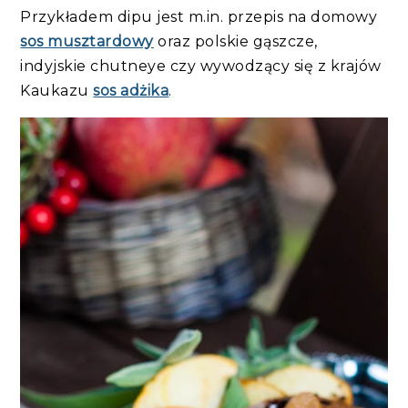
Przykładem dipu jest m.in. przepis na domowy
sos musztardowy
oraz polskie gąszcze,
indyjskie chutneye czy wywodzący się z krajów
Kaukazu
sos adżika
.