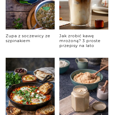
Zupa z soczewicy ze
Jak zrobić kawę
szpinakiem
mrożoną? 3 proste
przepisy na lato